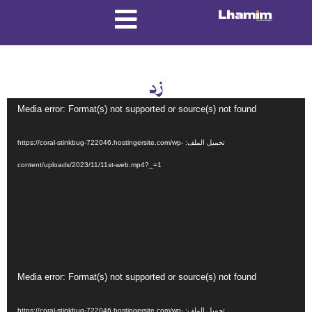
زد
مشغل
Media error: Format(s) not supported or source(s) not found
الفيديو
تحميل الملف: https://coral-stinkbug-722046.hostingersite.com/wp-
content/uploads/2023/11/11st-web.mp4?_=1
مشغل
Media error: Format(s) not supported or source(s) not found
الفيديو
تحميل الملف: https://coral-stinkbug-722046.hostingersite.com/wp-