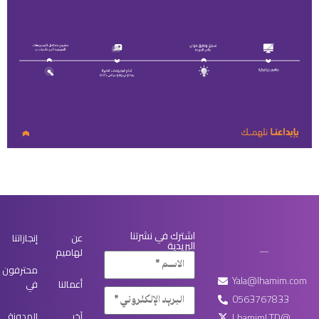
اشترك في نشرتنا
عن
إنجازاتنا
البريدية
لهاميم
محترفون
Yala@lhamim.com
أعمالنا
في
0563767833
آخر
المدونة
LhamimLTD@