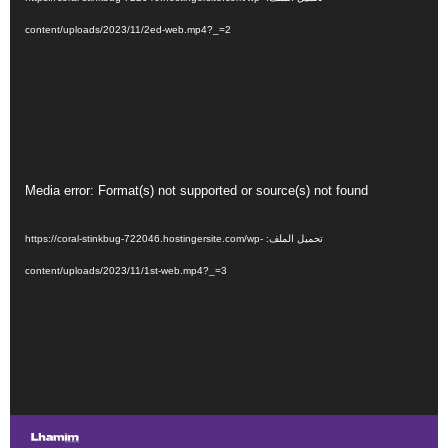
content/uploads/2023/11/2ed-web.mp4?_=2
مشغل
Media error: Format(s) not supported or source(s) not found
الفيديو
تحميل الملف: https://coral-stinkbug-722046.hostingersite.com/wp-
content/uploads/2023/11/1st-web.mp4?_=3