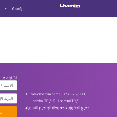
الرئيسية
عن ل
اشترك في ن
Yala@lhamim.com
0563767833
LhamimLTD@
LhamimLTD@
جميع الحقوق محفوظة للهاميم للتسويق
إر