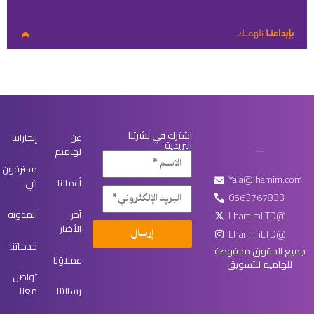
اشترك في نشرتنا
عن
إنجازاتنا
البريدية
لهاميم
محترفون
Yala@lhamim.com
أعمالنا
في
0563767833
آخر
المدونة
LhamimLTD@
الأخبار
LhamimLTD@
إرسال
خدماتنا
جميع الحقوق محفوظة
عملاؤنا
للهاميم للتسويق
تواصل
رسالتنا
معنا