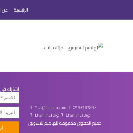
الرئيسية
عن ل
اشترك في ن
Yala@lhamim.com
0563767833
LhamimLTD@
LhamimLTD@
جميع الحقوق محفوظة للهاميم للتسويق
إر