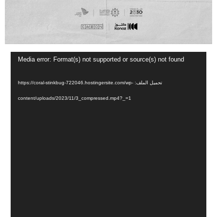
مشغل
Media error: Format(s) not supported or source(s) not found
الفيديو
تحميل الملف: https://coral-stinkbug-722046.hostingersite.com/wp-
content/uploads/2023/11/3_compressed.mp4?_=1