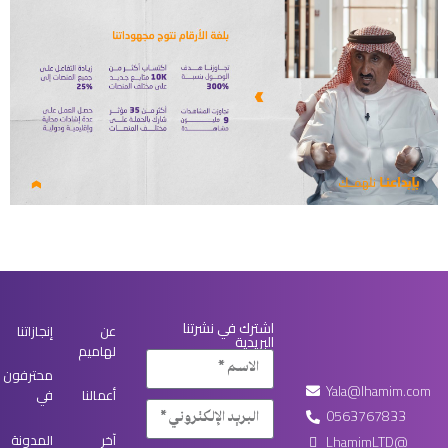
اشترك في نشرتنا
عن
إنجازاتنا
البريدية
لهاميم
محترفون
Yala@lhamim.com
أعمالنا
في
0563767833
آخر
المدونة
LhamimLTD@