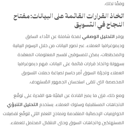
وفقًا لذلك.
اتخاذ القرارات القائمة على البيانات: مفتاح
النجاح في التسويق
يوفر
التحليل الوصفي
لمحة شاملة عن الأداء السابق
وديموغرافيا العملاء. عبر تصور البيانات من خلال الرسوم البيانية
والمخططات، يمكن للمسوقين تفسير المعلومات المعقدة
بسهولة واتخاذ قرارات قائمة على البيانات. فهم ديموغرافيا
العملاء وتجزئة السوق أمر حاسم لصياغة
حملات التسويق
المخصصة التي تلقى استحسان الجمهور المُستهدف.
ومع ذلك، فإن ما يميز القادة عن البقيّة هو القدرة على توقّع
الاتجاهات المستقبلية وسلوك العملاء. يستخدم
التحليل التنبؤي
الخوارزميات الإحصائية المتقدمة ونماذج التعلم الآلي لتوقّع تفضيلات
المستهلكين واتجاهات السوق وحتى الانتقال المحتمل للعملاء.