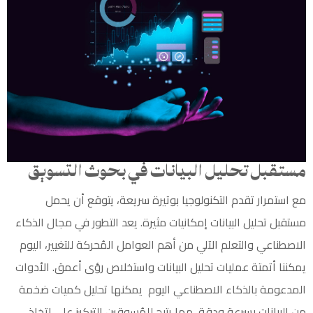
مستقبل تحليل البيانات في بحوث التسويق
مع استمرار تقدم التكنولوجيا بوتيرة سريعة، يتوقع أن يحمل
مستقبل تحليل البيانات إمكانيات مثيرة. يعد التطور في مجال الذكاء
الاصطناعي والتعلم الآلي من أهم العوامل المُحركة للتغيير، اليوم
يمكننا أتمتة عمليات تحليل البيانات واستخلاص رؤى أعمق. الأدوات
المدعومة بالذكاء الاصطناعي اليوم يمكنها تحليل كميات ضخمة
من البيانات بسرعة ودقة، مما يتيح للمُسوقين التركيز على اتخاذ