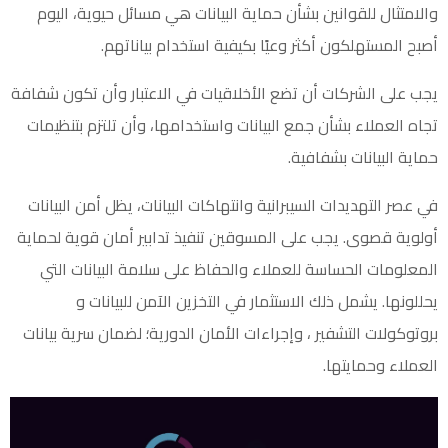
والامتثال للقوانين بشأن حماية البيانات هي مسائل حيوية، اليوم
أصبح المستهلكون أكثر وعيًا بكيفية استخدام بياناتهم.
يجب على الشركات أن تضع الأخلاقيات في الاعتبار وأن تكون شفافة
تجاه العملاء بشأن جمع البيانات واستخدامها، وأن تلتزم بتنظيمات
حماية البيانات بشفافية.
في عصر التهديدات السيبرانية وانتهاكات البيانات، يظل أمن البيانات
أولوية قصوى. يجب على المسوقين تنفيذ تدابير أمان قوية لحماية
المعلومات الحساسة للعملاء والحفاظ على سلامة البيانات التي
يحللونها. يشمل ذلك الاستثمار في التخزين الآمن للبيانات و
بروتوكولات التشفير ، وإجراءات الأمان الدورية؛ لضمان سرية بيانات
العملاء وحمايتها.