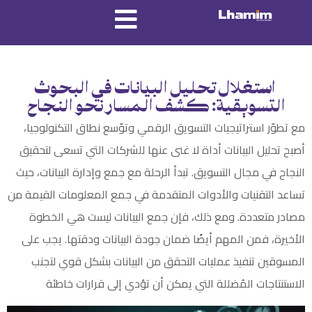
استغلال تحليل البيانات في البحوث
التسويقية: كشف المسار نحو النجاح
مع تطوّر استراتيجيات التسويق الرقمي وتوّسع نطاق التكنولوجيا،
أصبح تحليل البيانات أداة لا غنى عنها للشركات التي تسعى لتحقيق
النجاح في مجال التسويق. تبدأ الرحلة مع جمع وإدارة البيانات، حيث
تساعد التقنيات والأدوات المتقدمة في جمع المعلومات القيمة من
مصادر متعددة. ومع ذلك، فإن جمع البيانات ليست هي الخطوة
الأخيرة، فمن المهم أيضًا ضمان جودة البيانات ودقتها. يجب على
المسوقين تنفيذ عمليات التحقق من البيانات بشكل قوي لتجنب
الاستنتاجات المُضللة التي يمكن أن تؤدي إلى قرارات خاطئة