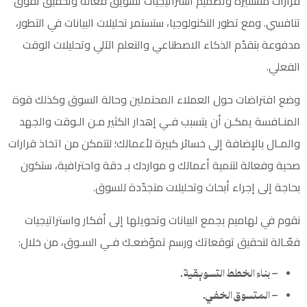
قرارات مستنيرة وتصميم استراتيجيات تسويق فعالة وتحقيق تفوق
تنافسي. ومع تطور التكنولوجيا، ستستمر تحليلات البيانات في التطور،
مدفوعة بتقدّم الذكاء الاصطناعي والتعلم الآلي وتحليلات الوقت
الفعلي.
وضع افتراضات حول العملاء المحتملين وحالة السوق وكذلك قوة
المنـافسة يمكـن أن يتسبب فـي إهدار الكثير مـن الـوقت والجهد
والمـال بالإضافة إلى خسائر كبيرة لأعمالك؛ لتتمكن من اتخاذ قرارات
صحية وفعالة لتنمية أعمالك و مواردك بـ دقة واحترافية، ستكون
بحاجة إلى إجراء أبحاث وتحليلات متجدّدة للسوق.
نقوم في لهاميم بجمع البيانات وتحويلها إلى أفكار واستراتيجيات
فعّـالة لتحقيق توقعاتك ورسم تموّضعـك فـي السـوق، من خلال:
– بناء الخطط التسويقية.
– المتسوق الخفي.