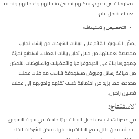
المعلومات بين يديهم، يمكنهم تحسين منتجاتهم وخدماتهم وتجربة
العملاء بشكل عام.
التخصيص والاستهداف:
يمكّن ا
لتسويق
القائم على البيانات الشركات من إنشاء تجارب
مخصصة لعملائها. من خلال تحليل بيانات العملاء، تستطيع تجزئة
جمهورها بناءً على الديموغرافيا والتفضيلات والسلوكيات. لتتمكن
من صياغة رسائل وعروض مستهدفة تتناسب مع فئات عملاء
محددة، مما يزيد من احتمالية كسب ثقتهم وتحولهم إلى عملاء
فعليين راضين.
الاستنتاج
:
في عصرنا هذا، يلعب تحليل البيانات دورًا حاسمًا في بحوث التسويق
الحديثة. فمن خلال جمع البيانات وتحليلها، يمكن للشركات اتخاذ