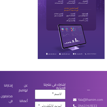
اشترك في نشرتنا
عن
إنجازاتنا
البريدية
لهاميم
محترفون
Yala@lhamim.com
أعمالنا
في
0563767833