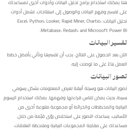
هنا يمكنك استخدام برامج تحليل البيانات وأدوات أخرى لمساعدتك
على تفسير وفهم البيانات والوصول إلى استنتاجات. تشمل أدوات
تحليل البيانات: Excel، Python، Looker, Rapid Miner, Chartio،
Metabase، Redash، and Microsoft Power BI.
تفسير البيانات
الآن بعد الحصول على النتائج، يجب أن تفسرها وتأتي بأفضل خطط
العمل بناءً على ما توصلت إليه.
تصور البيانات
تصور البيانات هو وسيلة أنيقة لعرض المعلومات بشكل رسومي
بسيط، بحيث يمكن للناس قراءتها وفهمها. يمكنك استخدام الرسوم
البيانية والمخططات والخرائط أو مجموعة متنوعة أخرى من
الأساليب. يساعدك التصور على استخلاص رؤى قيّمة من خلال
مساعدتك على مقارنة المجموعات البيانية وملاحظة العلاقات.