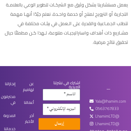
يعمل مستشارينا بشكل وثيق مع الشركـات لتطوير الوعي بالعلامـة
التجارية أو الترويج لمنتج أو خدمة واحـدة. نعلم جيّدًا أنهـا مهمة
تتطلب الجمـاعية والقدرة على الـعمل في بيئـات مختلفة في
مشـاريع ذات أهداف واستراتيجيـات متنوعة، لـهذا كـن مطمئنًا حيال
تحقيق نتائج مرضية.
اشترك في نشرتنا
عن
إنجازاتنا
البريدية
لهاميم
محترفون
Yala@lhamim.com
أعمالنا
في
0563767833
آخر
المدونة
LhamimLTD@
الأخبار
LhamimLTD@
إرسال
خدماتنا
جميع الحقوق محفوظة