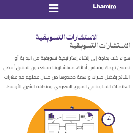
الاستشارات التسويقية
الاستشارات التسويقية
سواء كنت بحاجة إلى إنشاء إستراتيجية تسويقية من البداية أو
تحسين نهجك وقيـاس أدائك، مستشـارونـا مستعـدون لتحقيق أفضل
النتـائج بفضـل خبـرات واسعة حصدوها من خـلال عملهم مع عشرات
العلامـات التجـارية في السوق السعودي ومنطقة الشرق الأوسط.