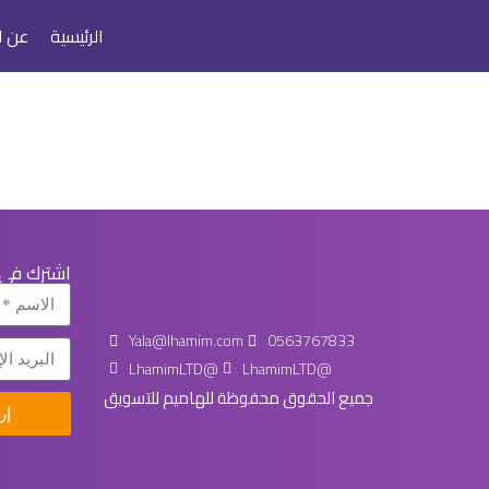
الرئيسية
عن ل
اشترك في ن
Yala@lhamim.com
0563767833
LhamimLTD@
LhamimLTD@
جميع الحقوق محفوظة للهاميم للتسويق
إر